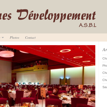
s
Photos
Contact
Ar
Cha
Pho
Cha
Cha
Sav