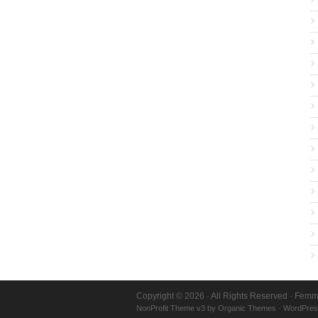
Copyright © 2026 · All Rights Reserved · Fe
NonProfit Theme v3
by
Organic Themes
·
WordPres